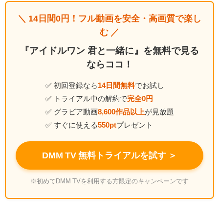
＼ 14日間0円！フル動画を安全・高画質で楽し
む ／
『アイドルワン 君と一緒に』を無料で見る
ならココ！
✅ 初回登録なら
14日間無料
でお試し
✅ トライアル中の解約で
完全0円
✅ グラビア動画
8,600作品以上
が見放題
✅ すぐに使える
550pt
プレゼント
DMM TV 無料トライアルを試す ＞
※初めてDMM TVを利用する方限定のキャンペーンです