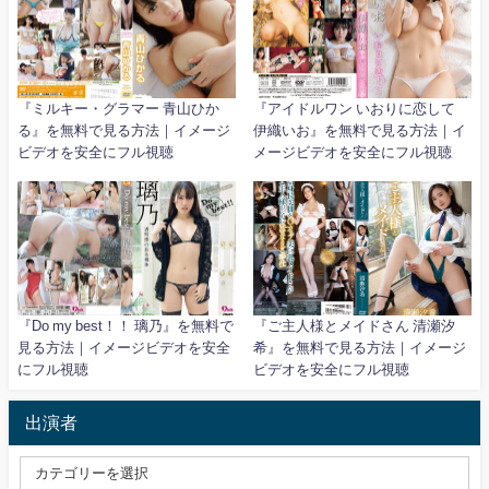
『ミルキー・グラマー 青山ひか
『アイドルワン いおりに恋して
る』を無料で見る方法｜イメージ
伊織いお』を無料で見る方法｜イ
ビデオを安全にフル視聴
メージビデオを安全にフル視聴
『Do my best！！ 璃乃』を無料で
『ご主人様とメイドさん 清瀬汐
見る方法｜イメージビデオを安全
希』を無料で見る方法｜イメージ
にフル視聴
ビデオを安全にフル視聴
出演者