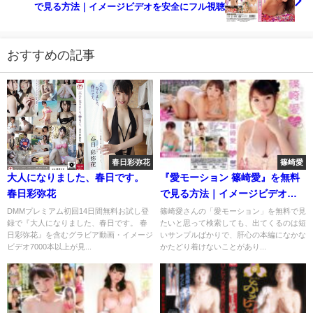
で見る方法｜イメージビデオを安全にフル視聴
おすすめの記事
春日彩弥花
篠崎愛
大人になりました、春日です。
『愛モーション 篠崎愛』を無料
春日彩弥花
で見る方法｜イメージビデオを
安全にフル視聴
DMMプレミアム初回14日間無料お試し登
篠崎愛さんの「愛モーション」を無料で見
録で『大人になりました、春日です。 春
たいと思って検索しても、出てくるのは短
日彩弥花』を含むグラビア動画・イメージ
いサンプルばかりで、肝心の本編になかな
ビデオ7000本以上が見...
かたどり着けないことがあり...