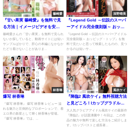
篠崎愛
深野晴美
『甘い果実 篠崎愛』を無料で見
『Legend Gold ～伝説のスーパ
る方法｜イメージビデオを安全
ーアイドル完全復刻版～ おッビ
にフル視聴
ッグ・トップ 深野晴美』を無料
篠崎愛さんの「甘い果実」を無料で見られ
『Legend Gold ～伝説のスーパーアイドル
ないか探していると、動画サイトには短い
完全復刻版～ おッビッグ・トップ』を無
で見る方法｜イメージビデオを
サンプルばかりで、肝心の本編になかなか
料で見たいと思って検索したものの、見つ
安全にフル視聴
たどり着けないことがありま...
かるのは短いサ...
林香琳
風吹ケイ
爆写 林香琳
『降臨2 風吹ケイ』無料視聴方法
と見どころ！Iカップグラドルの
『爆写 林香琳』 爆写 林香琳 レビュー 溢
れる魅力と圧倒的なプロポーションで、着
魅力を徹底解説
大人気グラビアアイドル風吹ケイの最新作
エロ界の新星として輝く林香琳が登場。
『降臨2』が話題沸騰中！今回は、この作
『爆写 林香琳』では、...
品の魅力や無料で楽しむ方法をご紹介しま
す。Iカップバストと成長著...