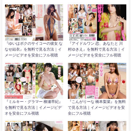
『ゆいはボクのサイコーの彼女 な
『アイドルワン 恋、あなたと 川
なせ結衣』を無料で見る方法｜イ
村ゆきえ』を無料で見る方法｜イ
メージビデオを安全にフル視聴
メージビデオを安全にフル視聴
『ミルキー・グラマー 柳瀬早紀』
『こんがりーな 橋本梨菜』を無料
を無料で見る方法｜イメージビデ
で見る方法｜イメージビデオを安
オを安全にフル視聴
全にフル視聴