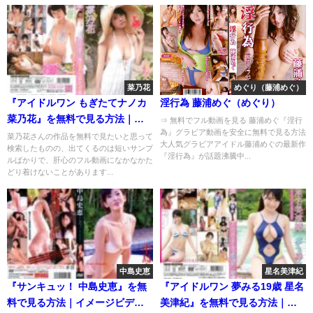
菜乃花
めぐり（藤浦めぐ）
『アイドルワン もぎたてナノカ
淫行為 藤浦めぐ（めぐり）
菜乃花』を無料で見る方法｜イ
⇒ 無料でフル動画を見る 藤浦めぐ『淫行
為』グラビア動画を安全に無料で見る方法
メージビデオを安全にフル視聴
菜乃花さんの作品を無料で見たいと思って
大人気グラビアアイドル藤浦めぐの最新作
検索したものの、出てくるのは短いサンプ
『淫行為』が話題沸騰中...
ルばかりで、肝心のフル動画になかなかた
どり着けないことがあります...
中島史恵
星名美津紀
『サンキュッ！ 中島史恵』を無
『アイドルワン 夢みる19歳 星名
料で見る方法｜イメージビデオ
美津紀』を無料で見る方法｜イ