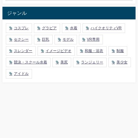
ジャンル
コスプレ
グラビア
水着
ハイクオリティVR
セクシー
巨乳
モデル
VR専用
スレンダー
イメージビデオ
和服・浴衣
制服
競泳・スクール水着
美尻
ランジェリー
美少女
アイドル
IVFREE All Rights Reserved.