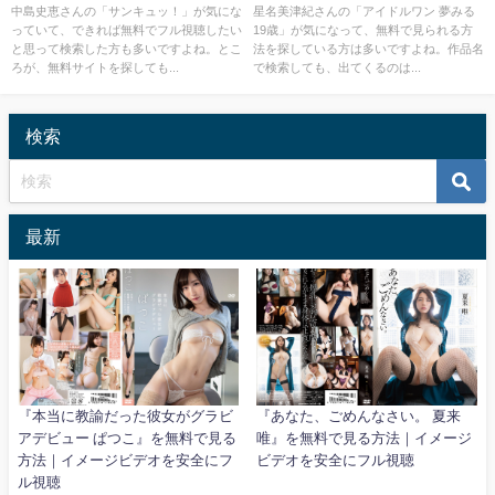
を安全にフル視聴
メージビデオを安全にフル視聴
中島史恵さんの「サンキュッ！」が気にな
星名美津紀さんの「アイドルワン 夢みる
っていて、できれば無料でフル視聴したい
19歳」が気になって、無料で見られる方
と思って検索した方も多いですよね。とこ
法を探している方は多いですよね。作品名
ろが、無料サイトを探しても...
で検索しても、出てくるのは...
検索
最新
『本当に教諭だった彼女がグラビ
『あなた、ごめんなさい。 夏来
アデビュー ぱつこ』を無料で見る
唯』を無料で見る方法｜イメージ
方法｜イメージビデオを安全にフ
ビデオを安全にフル視聴
ル視聴