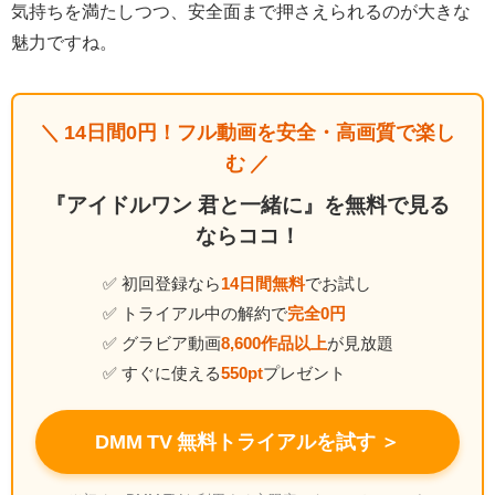
気持ちを満たしつつ、安全面まで押さえられるのが大きな
魅力ですね。
＼ 14日間0円！フル動画を安全・高画質で楽し
む ／
『アイドルワン 君と一緒に』を無料で見る
ならココ！
✅ 初回登録なら
14日間無料
でお試し
✅ トライアル中の解約で
完全0円
✅ グラビア動画
8,600作品以上
が見放題
✅ すぐに使える
550pt
プレゼント
DMM TV 無料トライアルを試す ＞