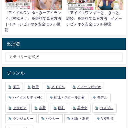
『アイドルワン ゆっきーアイラン
『アイドルワン ずっと、きっと。
ド 川村ゆきえ』を無料で見る方法
紗綾』を無料で見る方法｜イメー
｜イメージビデオを安全にフル視
ジビデオを安全にフル視聴
聴
出演者
ジャンル
美尻
制服
アイドル
イメージビデオ
ハイクオリティVR
競泳・スクール水着
モデル
グラビア
水着
巨乳
美少女
コスプレ
ランジェリー
セクシー
和服・浴衣
VR専用