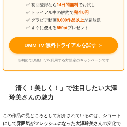
✅ 初回登録なら
14日間無料
でお試し
✅ トライアル中の解約で
完全0円
✅ グラビア動画
8,600作品以上
が見放題
✅ すぐに使える
550pt
プレゼント
DMM TV 無料トライアルを試す ＞
※初めてDMM TVを利用する方限定のキャンペーンです
「清く！美しく！」で注目したい大澤
玲美さんの魅力
この作品の見どころとして紹介されているのは、
ショート
にして雰囲気がフレッシュになった大澤玲美さん
の変化で