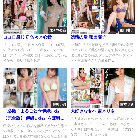
佐々木心音
熊田曜子
ココロ感じて 佐々木心音
誘惑の湯 熊田曜子
『ココロ感じて 佐々木心音』 ココロ感じ
⇒ 無料でフル動画を見る 熊田曜子の魅惑
て 佐々木心音 レビュー 皆さんこんにち
のグラビア『誘惑の湯』を無料で楽しむ方
は！アイドルの魅力に日々心躍らせている
法と見どころ解説 グラビア界のレジェン
私から、熱い情報をお届...
ド・熊田曜子さんの最新作...
伊織いお
吉木りさ
『必撮！まるごと☆伊織いお
大好きな君へ 吉木りさ
【完全版】 伊織いお』を無料で
『大好きな君へ 吉木りさ』 大好きな君へ
吉木りさ レビュー こんにちは、みなさ
見る方法｜イメージビデオを安
伊織いおさんの作品を無料で見たいと思っ
ん！今日は特別なアイドル動画、「大好き
て検索しても、出てくるのは短いサンプル
全にフル視聴
な君へ」をレビューしま...
ばかりで、肝心の本編になかなかたどり着