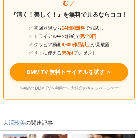
む ／
『清く！美しく！』を無料で見るならココ！
✅ 初回登録なら
14日間無料
でお試し
✅ トライアル中の解約で
完全0円
✅ グラビア動画
8,600作品以上
が見放題
✅ すぐに使える
550pt
プレゼント
DMM TV 無料トライアルを試す ＞
※初めてDMM TVを利用する方限定のキャンペーンです
大澤玲美
の関連記事