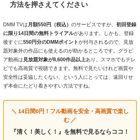
方法を押さえてください
DMM TVは
月額550円（税込）
のサービスですが、
初回登録
に限り14日間の無料トライアル
があります。しかも、登録
後すぐに
550円分のDMMポイント
が付与されるので、見放
題対象外の作品にも使えるのが助かるところです。グラビ
ア動画は
見放題対象が8,600作品以上
あり、スマホでもテレ
ビでも高画質で視聴できます。無料で見たいけれど画質や
安全性は妥協したくない、という人にとっては、遠回りせ
ず本命にたどり着きやすい方法ですね。
＼ 14日間0円！フル動画を安全・高画質で楽し
む ／
『清く！美しく！』を無料で見るならココ！