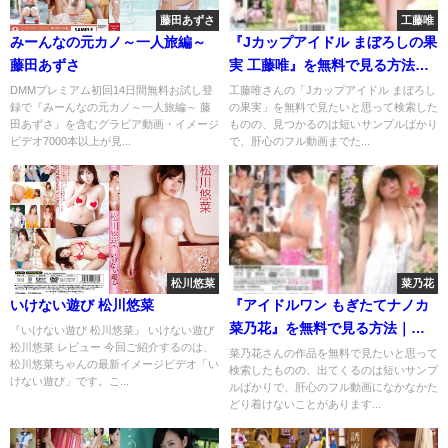
藤田あずさ
工藤唯
みーんなの元カノ～一人旅編～
『Jカップアイドル まぼろしの果
藤田あずさ
実 工藤唯』を無料で見る方法｜
イメージビデオを安全にフル視
DMMプレミアム初回14日間無料お試し登
工藤唯さんの「Jカップアイドル まぼろし
録で『みーんなの元カノ～一人旅編～ 藤
の果実」を無料で見たいと思って検索した
聴
田あずさ』を含むグラビア動画・イメージ
ものの、見つかるのは短いサンプルばかり
ビデオ7000本以上が見...
で、肝心のフル動画までた...
松川悠菜
菜乃花
いけない遊び 松川悠菜
『アイドルワン もぎたてナノカ
菜乃花』を無料で見る方法｜イ
『いけない遊び 松川悠菜』 いけない遊び
松川悠菜 レビュー 今回ご紹介するのは、
メージビデオを安全にフル視聴
菜乃花さんの作品を無料で見たいと思って
松川悠菜ちゃんの最新イメージビデオ「い
検索したものの、出てくるのは短いサンプ
けない遊び」です。こ...
ルばかりで、肝心のフル動画になかなかた
どり着けないことがあります...