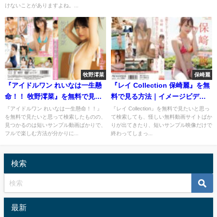
けないことがありますよね。...
牧野澪菜
保崎麗
『アイドルワン れいなは一生懸
『レイ Collection 保崎麗』を無
命！！ 牧野澪菜』を無料で見る
料で見る方法｜イメージビデオ
方法｜イメージビデオを安全に
を安全にフル視聴
『アイドルワン れいなは一生懸命！！』
『レイ Collection』を無料で見たいと思っ
を無料で見たいと思って検索したものの、
て検索しても、怪しい無料動画サイトばか
フル視聴
見つかるのは短いサンプル動画ばかりで、
りが出てきたり、短いサンプル映像だけで
フルで楽しむ方法が分かりに...
終わってしまっ...
検索
最新