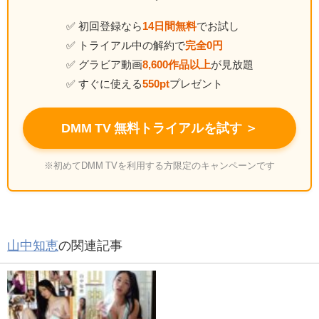
✅ 初回登録なら
14日間無料
でお試し
✅ トライアル中の解約で
完全0円
✅ グラビア動画
8,600作品以上
が見放題
✅ すぐに使える
550pt
プレゼント
DMM TV 無料トライアルを試す ＞
※初めてDMM TVを利用する方限定のキャンペーンです
山中知恵
の関連記事