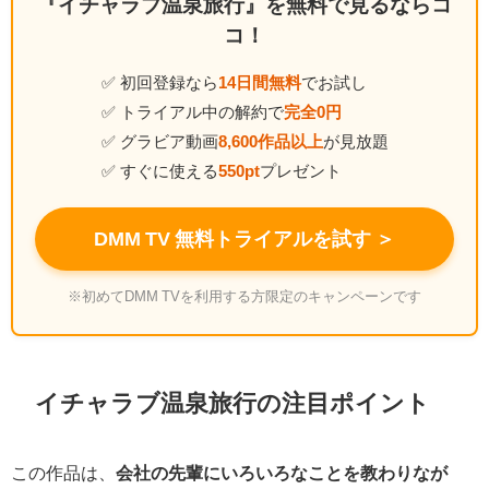
『イチャラブ温泉旅行』を無料で見るならコ
コ！
✅ 初回登録なら
14日間無料
でお試し
✅ トライアル中の解約で
完全0円
✅ グラビア動画
8,600作品以上
が見放題
✅ すぐに使える
550pt
プレゼント
DMM TV 無料トライアルを試す ＞
※初めてDMM TVを利用する方限定のキャンペーンです
イチャラブ温泉旅行の注目ポイント
この作品は、
会社の先輩にいろいろなことを教わりなが