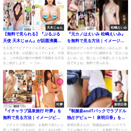
天木じゅん
松嶋えいみ
【無料で見られる】『ぷるぷる
『元カノはえいみ 松嶋えいみ』
天使 天木じゅん』が話題沸騰
を無料で見る方法｜イメージビ
中！見どころと視聴方法を徹底
デオを安全にフル視聴
大人気グラビアアイドル天木じゅんの『ぷ
芸術的ボディを持つ松嶋えいみさんが、多
るぷる天使』が話題になっています。今回
彩なセクシーポーズに挑戦する『元カノは
解説
は、この作品の魅力や無料で視聴する方法
えいみ』は、気になって検索したくなる作
をご紹介します。 ⇒ フル...
品ですよね。無料で見られる...
叶夢
泉明日香
『イチャラブ温泉旅行 叶夢』を
『制服姿andTバックでラブドル
無料で見る方法｜イメージビデ
独占デビュー！ 泉明日香』を無
オを安全にフル視聴
料で見る方法｜イメージビデオ
「イチャラブ温泉旅行」を無料で見たいと
泉明日香さんの「制服姿andTバックでラ
思って検索したものの、出てくるのは怪し
ブドル独占デビュー！」を無料で見たいと