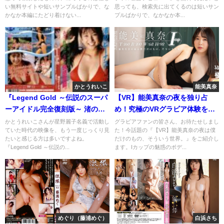
を安全にフル視聴
い無料サイトや短いサンプルばかりで、な
思っても、検索先に出てくるのは短いサン
かなか本編にたどり着けない...
プルばかりで、なかなか本...
かとうれいこ
能美真奈
『Legend Gold ～伝説のスーパ
【VR】能美真奈の夜を独り占
ーアイドル完全復刻版～ 渚のビ
め！究極のVRグラビア体験を無
ーナス かとうれいこ』を無料で
料で楽しむ方法
かとうれいこさんが星野麗子名義で活動し
グラビアファンの皆さん、お待たせしまし
ていた時代の映像を、もう一度じっくり見
た！今話題の『【VR】能美真奈の夜は僕
見る方法｜イメージビデオを安
たいと感じる方は多いですよね。
だけのもの、そういう世界。』をご紹介し
全にフル視聴
『Legend Gold ～伝説の...
ます。Iカップの魅惑のボデ...
めぐり（藤浦めぐ）
白浜さち