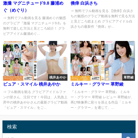
激撮 マグニチュード9.8 藤浦め
僥倖 白浜さち
ぐ（めぐり）
⇒ 無料でフル動画を見る 【僥倖】白浜さ
ちの魅惑のグラビア動画を無料で見る方法
⇒ 無料でフル動画を見る 藤浦めぐの魅惑
と見どころ総まとめ グラビアアイドル白
のグラビア『激撮 マグニチュード9.8』を
浜さちの最新作『僥倖』が...
無料で楽しむ方法と見どころ紹介！ グラ
ビアアイドル藤浦めぐ...
桃井あやか
草野綾
ピュア・スマイル 桃井あやか
ミルキー・グラマー 草野綾
⇒ フル動画を観る グラビアアイドルファ
『ミルキー・グラマー 草野綾』 ミルキ
ンの皆さん、注目です！今回は、人気急上
ー・グラマー 草野綾 レビュー 草野綾が、
昇中の桃井あやかさんの最新グラビア動画
再び映像界に彩りを添える作品「ミルキ
「ピュア・スマイル」をご...
ー・グラマー」を通じて、...
検索