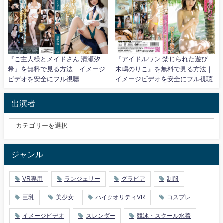
『ご主人様とメイドさん 清瀬汐
『アイドルワン 禁じられた遊び
希』を無料で見る方法｜イメージ
木嶋のりこ』を無料で見る方法｜
ビデオを安全にフル視聴
イメージビデオを安全にフル視聴
出演者
ジャンル
VR専用
ランジェリー
グラビア
制服
巨乳
美少女
ハイクオリティVR
コスプレ
イメージビデオ
スレンダー
競泳・スクール水着