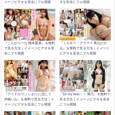
メージビデオを安全にフル視聴
オを安全にフル視聴
『こんがりーな 橋本梨菜』を無料
『ミルキー・グラマー 青山ひか
で見る方法｜イメージビデオを安
る』を無料で見る方法｜イメージ
全にフル視聴
ビデオを安全にフル視聴
『アイドルワン いおりに恋して
『Do my best！！ 璃乃』を無料で
伊織いお』を無料で見る方法｜イ
見る方法｜イメージビデオを安全
メージビデオを安全にフル視聴
にフル視聴