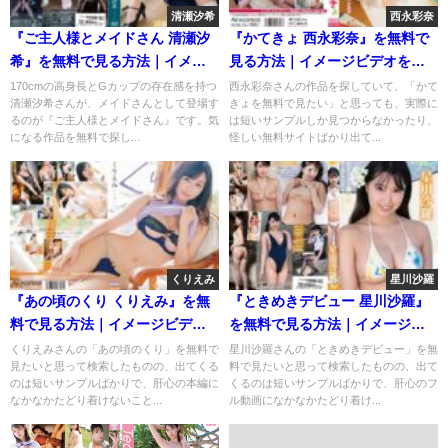
清瀬汐希
西永彩奈
『ご主人様とメイドさん 清瀬汐
『かてきょ 西永彩奈』を無料で
希』を無料で見る方法｜イメー
見る方法｜イメージビデオを安
ジビデオを安全にフル視聴
全にフル視聴
170cmの高身長とGカップの存在感を持つ
西永彩奈さんの作品を探していて、「かて
清瀬汐希さんが、メイドさんとして登場す
きょを無料で見たい」と思っても、実際に
るのが『ご主人様とメイドさん』です。気
は短いサンプルしか見つからなかったり、
になる作品を無料で探し...
怪しい無料サイトばかり出て...
くりえみ
星川沙羅
『あの頃のくり くりえみ』を無
『ときめきデビュー 星川沙羅』
料で見る方法｜イメージビデオ
を無料で見る方法｜イメージビ
を安全にフル視聴
デオを安全にフル視聴
くりえみさんの「あの頃のくり」を無料で
星川沙羅さんの「ときめきデビュー」を無
見たいと思って検索したものの、出てくる
料で見たいと思って検索したものの、出て
のは短いサンプルばかりで、肝心の本編に
くるのは短いサンプルばかりで、肝心のフ
なかなかたどり着けないこと...
ル動画になかなかたどり着け...