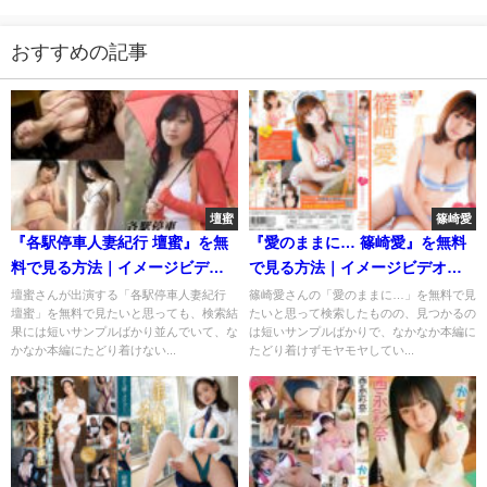
おすすめの記事
壇蜜
篠崎愛
『各駅停車人妻紀行 壇蜜』を無
『愛のままに… 篠崎愛』を無料
料で見る方法｜イメージビデオ
で見る方法｜イメージビデオを
を安全にフル視聴
安全にフル視聴
壇蜜さんが出演する「各駅停車人妻紀行
篠崎愛さんの「愛のままに…」を無料で見
壇蜜」を無料で見たいと思っても、検索結
たいと思って検索したものの、見つかるの
果には短いサンプルばかり並んでいて、な
は短いサンプルばかりで、なかなか本編に
かなか本編にたどり着けない...
たどり着けずモヤモヤしてい...