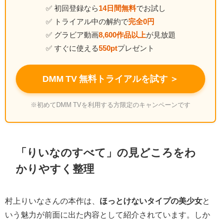
✅ 初回登録なら
14日間無料
でお試し
✅ トライアル中の解約で
完全0円
✅ グラビア動画
8,600作品以上
が見放題
✅ すぐに使える
550pt
プレゼント
DMM TV 無料トライアルを試す ＞
※初めてDMM TVを利用する方限定のキャンペーンです
「りいなのすべて」の見どころをわ
かりやすく整理
村上りいなさんの本作は、
ほっとけないタイプの美少女
と
いう魅力が前面に出た内容として紹介されています。しか