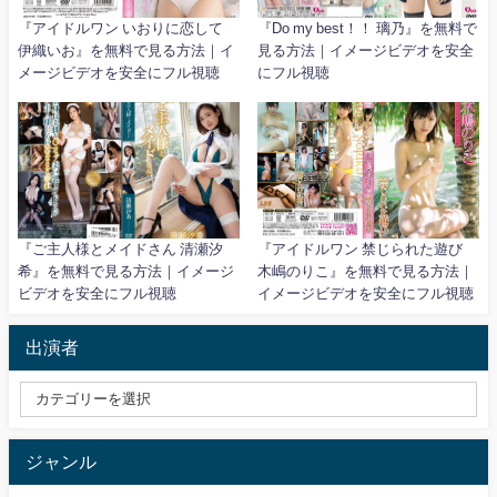
『アイドルワン いおりに恋して
『Do my best！！ 璃乃』を無料で
伊織いお』を無料で見る方法｜イ
見る方法｜イメージビデオを安全
メージビデオを安全にフル視聴
にフル視聴
『ご主人様とメイドさん 清瀬汐
『アイドルワン 禁じられた遊び
希』を無料で見る方法｜イメージ
木嶋のりこ』を無料で見る方法｜
ビデオを安全にフル視聴
イメージビデオを安全にフル視聴
出演者
ジャンル