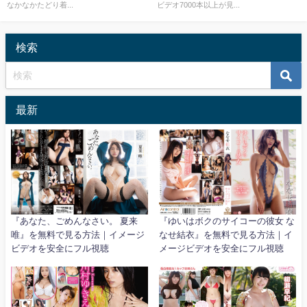
なかなかたどり着...
ビデオ7000本以上が見...
検索
最新
『あなた、ごめんなさい。 夏来
『ゆいはボクのサイコーの彼女 な
唯』を無料で見る方法｜イメージ
なせ結衣』を無料で見る方法｜イ
ビデオを安全にフル視聴
メージビデオを安全にフル視聴