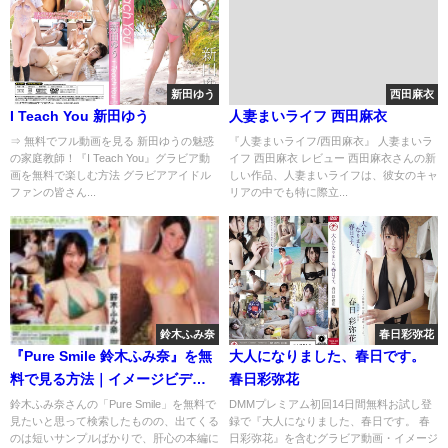
新田ゆう
西田麻衣
I Teach You 新田ゆう
人妻まいライフ 西田麻衣
⇒ 無料でフル動画を見る 新田ゆうの魅惑
『人妻まいライフ/西田麻衣』 人妻まいラ
の家庭教師！『I Teach You』グラビア動
イフ 西田麻衣 レビュー 西田麻衣さんの新
画を無料で楽しむ方法 グラビアアイドル
しい作品、人妻まいライフは、彼女のキャ
ファンの皆さん...
リアの中でも特に際立...
鈴木ふみ奈
春日彩弥花
『Pure Smile 鈴木ふみ奈』を無
大人になりました、春日です。
料で見る方法｜イメージビデオ
春日彩弥花
を安全にフル視聴
鈴木ふみ奈さんの「Pure Smile」を無料で
DMMプレミアム初回14日間無料お試し登
見たいと思って検索したものの、出てくる
録で『大人になりました、春日です。 春
のは短いサンプルばかりで、肝心の本編に
日彩弥花』を含むグラビア動画・イメージ