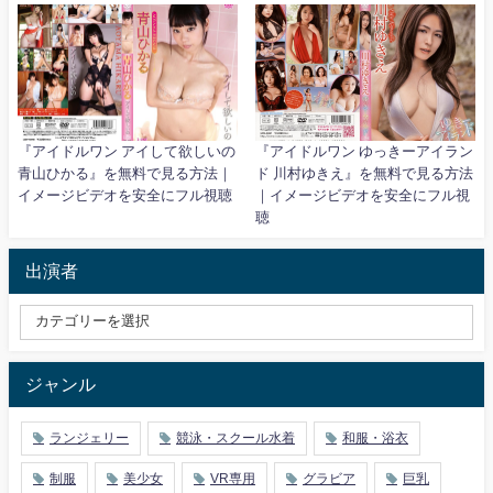
『アイドルワン アイして欲しいの
『アイドルワン ゆっきーアイラン
青山ひかる』を無料で見る方法｜
ド 川村ゆきえ』を無料で見る方法
イメージビデオを安全にフル視聴
｜イメージビデオを安全にフル視
聴
出演者
ジャンル
ランジェリー
競泳・スクール水着
和服・浴衣
制服
美少女
VR専用
グラビア
巨乳