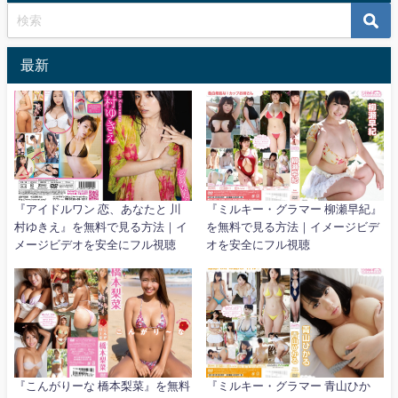
最新
『アイドルワン 恋、あなたと 川
『ミルキー・グラマー 柳瀬早紀』
村ゆきえ』を無料で見る方法｜イ
を無料で見る方法｜イメージビデ
メージビデオを安全にフル視聴
オを安全にフル視聴
『こんがりーな 橋本梨菜』を無料
『ミルキー・グラマー 青山ひか