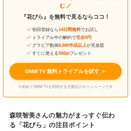
む ／
『花びら』を無料で見るならココ！
✅ 初回登録なら
14日間無料
でお試し
✅ トライアル中の解約で
完全0円
✅ グラビア動画
8,600作品以上
が見放題
✅ すぐに使える
550pt
プレゼント
DMM TV 無料トライアルを試す ＞
※初めてDMM TVを利用する方限定のキャンペーンです
森咲智美さんの魅力がまっすぐ伝わ
る「花びら」の注目ポイント