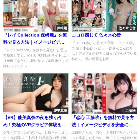
保崎麗
佐々木心音
『レイ Collection 保崎麗』を無
ココロ感じて 佐々木心音
料で見る方法｜イメージビデオ
『ココロ感じて 佐々木心音』 ココロ感じ
て 佐々木心音 レビュー 皆さんこんにち
を安全にフル視聴
『レイ Collection』を無料で見たいと思っ
は！アイドルの魅力に日々心躍らせている
て検索しても、怪しい無料動画サイトばか
私から、熱い情報をお届...
りが出てきたり、短いサンプル映像だけで
終わってしまっ...
能美真奈
工藤唯
【VR】能美真奈の夜を独り占
『恋心 工藤唯』を無料で見る方
め！究極のVRグラビア体験を無
法｜イメージビデオを安全にフ
料で楽しむ方法
ル視聴
グラビアファンの皆さん、お待たせしまし
工藤唯さんの「恋心」を無料で見たいと思
た！今話題の『【VR】能美真奈の夜は僕
って検索したものの、出てくるのは短いサ