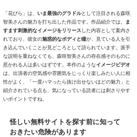
「花びら」は、
いま最強のグラドル
として注目される森咲
智美さんの魅力を打ち出した作品です。作品紹介では、
ま
すます刺激的なイメージをリリース
した内容として案内さ
れており、彼女の
魅惑的なボディと瞳
が、見ている人を引
き込んでいくことが見どころとして語られています。派手
な説明を重ねなくても、森咲智美さんの存在感そのものに
惹かれる人は多いはずです。本作のような
イメージビデオ
は、出演者の空気感や雰囲気をじっくり楽しみたい人に相
性がよく、「一度ハマったら抜け出せないほどの魅力」と
紹介されている点も、気になっている読者には刺さりやす
いポイントですね。
怪しい無料サイトを探す前に知って
おきたい危険があります