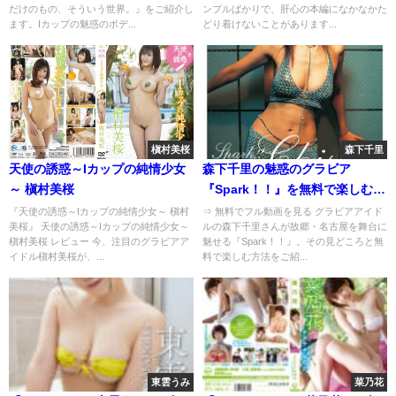
だけのもの、そういう世界。』をご紹介し
ンプルばかりで、肝心の本編になかなかた
ます。Iカップの魅惑のボデ...
どり着けないことがあります...
槇村美桜
森下千里
天使の誘惑～Iカップの純情少女
森下千里の魅惑のグラビア
～ 槇村美桜
『Spark！！』を無料で楽しむ方
法と見どころ総まとめ
『天使の誘惑～Iカップの純情少女～ 槇村
⇒ 無料でフル動画を見る グラビアアイド
美桜』 天使の誘惑～Iカップの純情少女～
ルの森下千里さんが故郷・名古屋を舞台に
槇村美桜 レビュー 今、注目のグラビアア
魅せる『Spark！！』。その見どころと無
イドル槇村美桜が、...
料で楽しむ方法をご紹...
東雲うみ
菜乃花