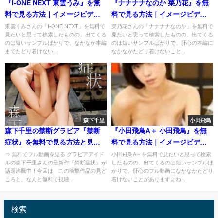
『I-ONE NEXT 東雲うみ』を無
『ナナナナなのか 菜乃花』を無
料で見る方法｜イメージビデオ
料で見る方法｜イメージビデオ
を安全にフル視聴
を安全にフル視聴
東雲うみさんの「I-ONE NEXT」を無料で
菜乃花さんの「ナナナナなのか」を無料で
見たいと思って検索したものの、出てくる
見たいと思って検索したものの、出てくる
のは短いサンプルばかりで、なかなか本編
のは短いサンプルばかりで、肝心の本編に
までたどり着けない...
なかなかたどり着けないこと...
森下千里
小田飛鳥
森下千里の禁断グラビア『禁断
『小田飛鳥A＋ 小田飛鳥』を無
症状』を無料で見る方法と見ど
料で見る方法｜イメージビデオ
ころを徹底解説！
を安全にフル視聴
⇒ 無料でフル動画を見る グラビアアイド
小田飛鳥A＋を無料で見たいと思って検索
ルの森下千里さんの最新作『禁断症状』が
したものの、出てくるのは短いサンプルば
話題沸騰中！今回は、この衝撃作品の見ど
かりで、肝心のフル動画になかなかたどり
ころと、なんと無料で視聴...
着けないことがありますよね...
検索