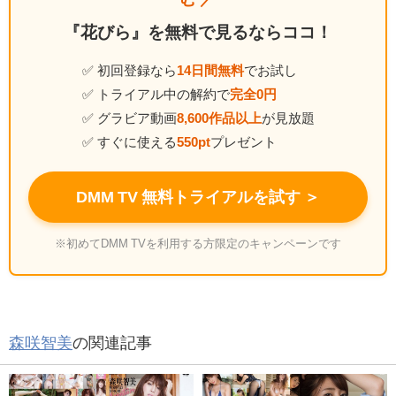
『花びら』を無料で見るならココ！
✅ 初回登録なら
14日間無料
でお試し
✅ トライアル中の解約で
完全0円
✅ グラビア動画
8,600作品以上
が見放題
✅ すぐに使える
550pt
プレゼント
DMM TV 無料トライアルを試す ＞
※初めてDMM TVを利用する方限定のキャンペーンです
森咲智美
の関連記事