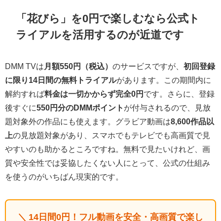
「花びら」を0円で楽しむなら公式ト
ライアルを活用するのが近道です
DMM TVは
月額550円（税込）
のサービスですが、
初回登録
に限り14日間の無料トライアル
があります。この期間内に
解約すれば
料金は一切かからず完全0円
です。さらに、登録
後すぐに
550円分のDMMポイント
が付与されるので、見放
題対象外の作品にも使えます。グラビア動画は
8,600作品以
上
の見放題対象があり、スマホでもテレビでも高画質で見
やすいのも助かるところですね。無料で見たいけれど、画
質や安全性では妥協したくない人にとって、公式の仕組み
を使うのがいちばん現実的です。
＼ 14日間0円！フル動画を安全・高画質で楽し